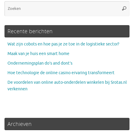
Zo
Zoeke
na
Recente berichten
Wat zijn cobots en hoe pas je ze toe in de logistieke sector?
Maak van je huis een smart home
Ondernemingsplan do’s and dont’s
Hoe technologie de online casino ervaring transformeert
De voordelen van online auto-onderdelen winkelen bij Srotas.nl
verkennen
Archieven