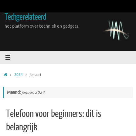
Ga
naar
Techgerelateerd
de
inhoud
het platform over techniek en gadgets.
Home
2024
januari
Maand:
januari 2024
Telefoon voor beginners: dit is
belangrijk