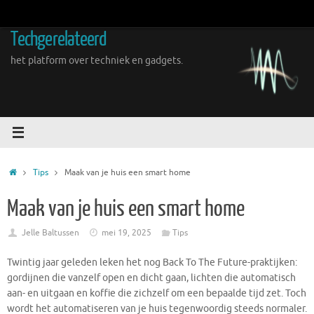
Ga
naar
Techgerelateerd
de
inhoud
het platform over techniek en gadgets.
Home
Tips
Maak van je huis een smart home
Maak van je huis een smart home
Jelle Baltussen
mei 19, 2025
Tips
Twintig jaar geleden leken het nog Back To The Future-praktijken:
gordijnen die vanzelf open en dicht gaan, lichten die automatisch
aan- en uitgaan en koffie die zichzelf om een bepaalde tijd zet. Toch
wordt het automatiseren van je huis tegenwoordig steeds normaler.