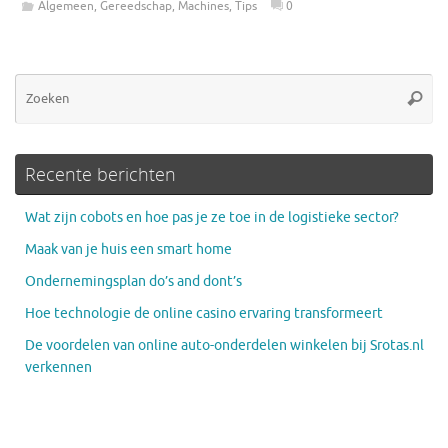
Algemeen
,
Gereedschap
,
Machines
,
Tips
0
Zo
Zoeke
na
Recente berichten
Wat zijn cobots en hoe pas je ze toe in de logistieke sector?
Maak van je huis een smart home
Ondernemingsplan do’s and dont’s
Hoe technologie de online casino ervaring transformeert
De voordelen van online auto-onderdelen winkelen bij Srotas.nl
verkennen