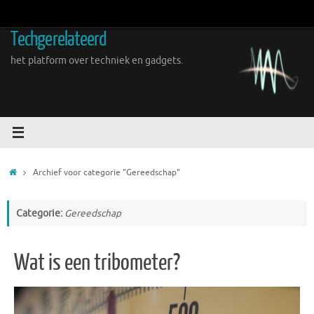
Ga
naar
Techgerelateerd
de
inhoud
het platform over techniek en gadgets.
Home
Archief voor categorie "Gereedschap"
Categorie:
Gereedschap
Wat is een tribometer?