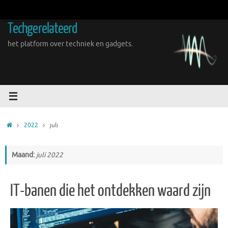
Ga
naar
Techgerelateerd
de
inhoud
het platform over techniek en gadgets.
Home
2022
juli
Maand:
juli 2022
IT-banen die het ontdekken waard zijn