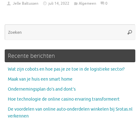
Jelle Baltussen
juli 14, 2022
Algemeen
0
Zo
Zoeke
na
Recente berichten
Wat zijn cobots en hoe pas je ze toe in de logistieke sector?
Maak van je huis een smart home
Ondernemingsplan do’s and dont’s
Hoe technologie de online casino ervaring transformeert
De voordelen van online auto-onderdelen winkelen bij Srotas.nl
verkennen