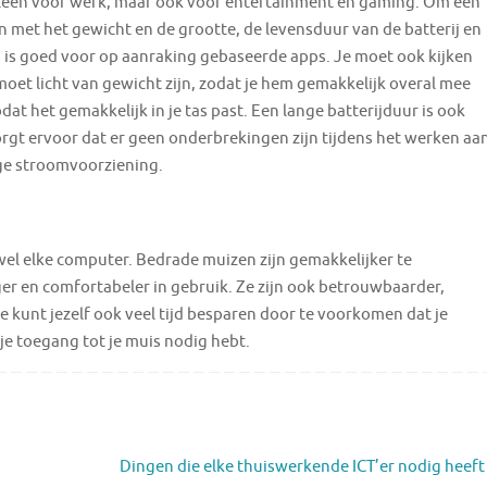
lleen voor werk, maar ook voor entertainment en gaming. Om een ​​
 met het gewicht en de grootte, de levensduur van de batterij en
 is goed voor op aanraking gebaseerde apps. Je moet ook kijken
moet licht van gewicht zijn, zodat je hem gemakkelijk overal mee
at het gemakkelijk in je tas past. Een lange batterijduur is ook
zorgt ervoor dat er geen onderbrekingen zijn tijdens het werken aa
ge stroomvoorziening.
wel elke computer. Bedrade muizen zijn gemakkelijker te
er en comfortabeler in gebruik. Ze zijn ook betrouwbaarder,
 kunt jezelf ook veel tijd besparen door te voorkomen dat je
e toegang tot je muis nodig hebt.
Dingen die elke thuiswerkende ICT’er nodig heeft