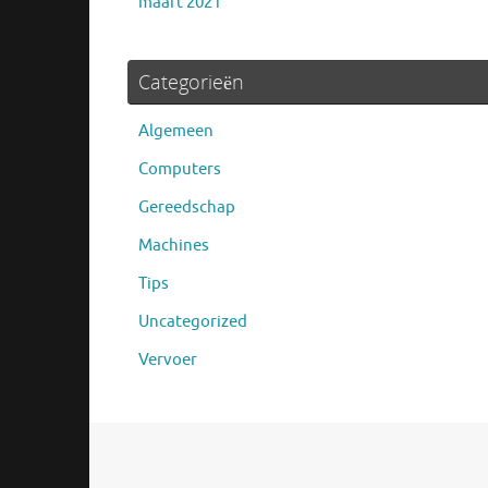
maart 2021
Categorieën
Algemeen
Computers
Gereedschap
Machines
Tips
Uncategorized
Vervoer