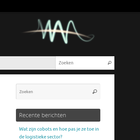
Zoeken naar
Zoeken
Zoeken
Zoeken
naar:
Recente berichten
Wat zijn cobots en hoe pas je ze toe in
de logistieke sector?