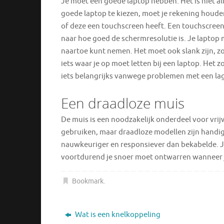
Je moet een goede laptop hebben. Het is niet a
goede laptop te kiezen, moet je rekening houden
of deze een touchscreen heeft. Een touchscreen
naar hoe goed de schermresolutie is. Je laptop 
naartoe kunt nemen. Het moet ook slank zijn, zod
iets waar je op moet letten bij een laptop. Het 
iets belangrijks vanwege problemen met een la
Een draadloze muis
De muis is een noodzakelijk onderdeel voor vrij
gebruiken, maar draadloze modellen zijn handig
nauwkeuriger en responsiever dan bekabelde. Je
voortdurend je snoer moet ontwarren wanneer j
Bookmark
.
Wat is een knelkoppeling