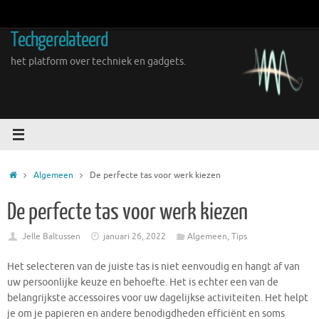
Ga
naar
Techgerelateerd
de
inhoud
het platform over techniek en gadgets.
Home
Algemeen
De perfecte tas voor werk kiezen
De perfecte tas voor werk kiezen
Jelle Baltussen
januari 26, 2022
Algemeen
,
Tips
Het selecteren van de juiste tas is niet eenvoudig en hangt af van
uw persoonlijke keuze en behoefte. Het is echter een van de
belangrijkste accessoires voor uw dagelijkse activiteiten. Het helpt
je om je papieren en andere benodigdheden efficiënt en soms