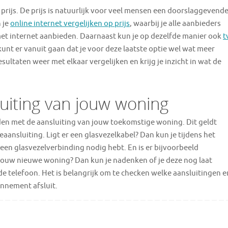
e prijs. De prijs is natuurlijk voor veel mensen een doorslaggevend
 je
online internet vergelijken op prijs
, waarbij je alle aanbieders
et internet aanbieden. Daarnaast kun je op dezelfde manier ook
t
 kunt er vanuit gaan dat je voor deze laatste optie wel wat meer
ultaten weer met elkaar vergelijken en krijg je inzicht in wat de
luiting van jouw woning
uden met de aansluiting van jouw toekomstige woning. Dit geldt
eaansluiting. Ligt er een glasvezelkabel? Dan kun je tijdens het
een glasvezelverbinding nodig hebt. En is er bijvoorbeeld
n jouw nieuwe woning? Dan kun je nadenken of je deze nog laat
e telefoon. Het is belangrijk om te checken welke aansluitingen e
nnement afsluit.