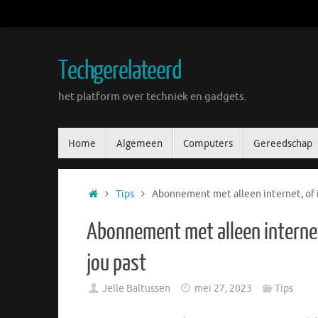
Ga
naar
de
inhoud
Techgerelateerd
het platform over techniek en gadgets.
Ga
Home
Algemeen
Computers
Gereedschap
naar
de
inhoud
Home
Tips
Abonnement met alleen internet, of in
Abonnement met alleen internet, 
jou past
Jelle Baltussen
mei 27, 2023
Tips