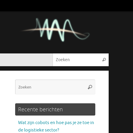
Zoeken naar
Zoeken
Zoeken
Zoeken
naar:
Recente berichten
Wat zijn cobots en hoe pas je ze toe in
de logistieke sector?