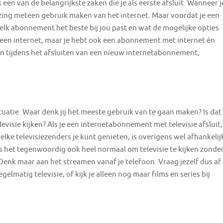
 een van de belangrijkste zaken die je als eerste afsluit. Wanneer j
uizing meteen gebruik maken van het internet. Maar voordat je een
lk abonnement het beste bij jou past en wat de mogelijke opties
lleen internet, maar je hebt ook een abonnement met internet én
ten tijdens het afsluiten van een nieuw internetabonnement,
situatie. Waar denk jij het meeste gebruik van te gaan maken? Is dat
elevisie kijken? Als je een internetabonnement met televisie afsluit,
elke televisiezenders je kunt genieten, is overigens wel afhankelij
 is het tegenwoordig ook heel normaal om televisie te kijken zonde
Denk maar aan het streamen vanaf je telefoon. Vraag jezelf dus af
egelmatig televisie, of kijk je alleen nog maar films en series bij