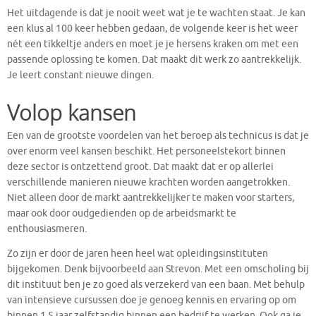
Het uitdagende is dat je nooit weet wat je te wachten staat. Je kan
een klus al 100 keer hebben gedaan, de volgende keer is het weer
nét een tikkeltje anders en moet je je hersens kraken om met een
passende oplossing te komen. Dat maakt dit werk zo aantrekkelijk.
Je leert constant nieuwe dingen.
Volop kansen
Een van de grootste voordelen van het beroep als technicus is dat je
over enorm veel kansen beschikt. Het personeelstekort binnen
deze sector is ontzettend groot. Dat maakt dat er op allerlei
verschillende manieren nieuwe krachten worden aangetrokken.
Niet alleen door de markt aantrekkelijker te maken voor starters,
maar ook door oudgedienden op de arbeidsmarkt te
enthousiasmeren.
Zo zijn er door de jaren heen heel wat opleidingsinstituten
bijgekomen. Denk bijvoorbeeld aan Strevon. Met een omscholing bij
dit instituut ben je zo goed als verzekerd van een baan. Met behulp
van intensieve cursussen doe je genoeg kennis en ervaring op om
binnen 1,5 jaar zelfstandig binnen een bedrijf te werken. Ook ga je