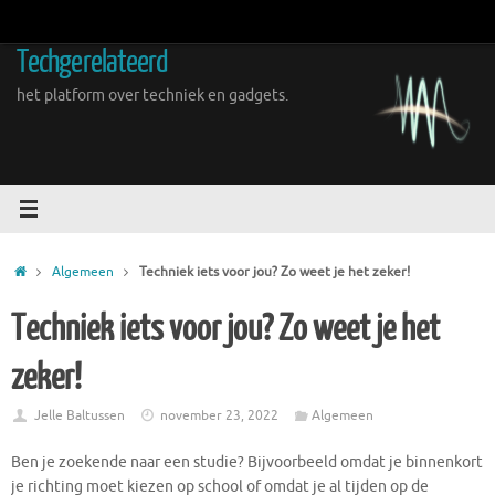
Ga
naar
Techgerelateerd
de
inhoud
het platform over techniek en gadgets.
Home
Algemeen
Techniek iets voor jou? Zo weet je het zeker!
Techniek iets voor jou? Zo weet je het
zeker!
Jelle Baltussen
november 23, 2022
Algemeen
Ben je zoekende naar een studie? Bijvoorbeeld omdat je binnenkort
je richting moet kiezen op school of omdat je al tijden op de