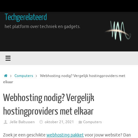
Ga
naar
Techgerelateerd
de
inhoud
het platform over techniek en gadgets.
Home
Computers
Webhosting nodig? Vergelijk hostingproviders met
elkaar
Webhosting nodig? Vergelijk
hostingproviders met elkaar
Jelle Baltussen
oktober 21, 2021
Computers
Zoek je een geschikte
webhosting pakket
voor jouw website? Dan