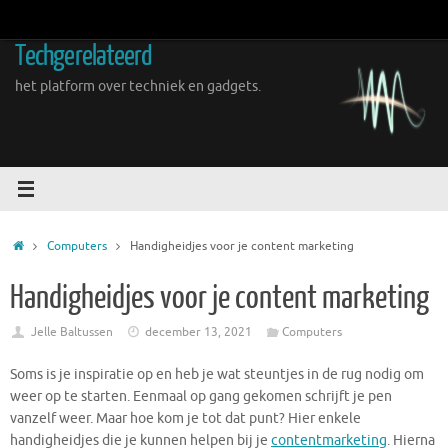
Ga
naar
Techgerelateerd
de
inhoud
het platform over techniek en gadgets.
Home
Computers
Handigheidjes voor je content marketing
Handigheidjes voor je content marketing
Jelle Baltussen
december 13, 2021
Computers
Soms is je inspiratie op en heb je wat steuntjes in de rug nodig om
weer op te starten. Eenmaal op gang gekomen schrijft je pen
vanzelf weer. Maar hoe kom je tot dat punt? Hier enkele
handigheidjes die je kunnen helpen bij je
co
ntentmarketing
. Hierna