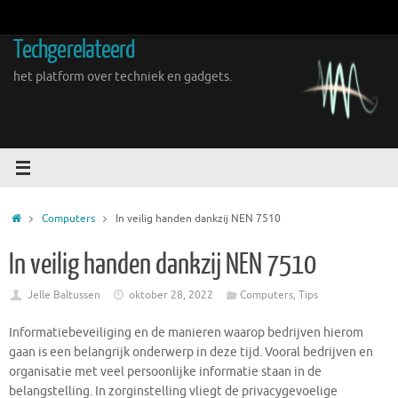
Ga
naar
Techgerelateerd
de
inhoud
het platform over techniek en gadgets.
Home
Computers
In veilig handen dankzij NEN 7510
In veilig handen dankzij NEN 7510
Jelle Baltussen
oktober 28, 2022
Computers
,
Tips
Informatiebeveiliging en de manieren waarop bedrijven hierom
gaan is een belangrijk onderwerp in deze tijd. Vooral bedrijven en
organisatie met veel persoonlijke informatie staan in de
belangstelling. In zorginstelling vliegt de privacygevoelige