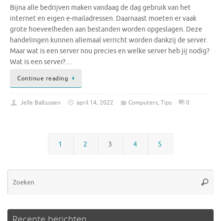
Bijna alle bedrijven maken vandaag de dag gebruik van het
internet en eigen e-mailadressen. Daarnaast moeten er vaak
grote hoeveelheden aan bestanden worden opgeslagen. Deze
handelingen kunnen allemaal verricht worden dankzij de server.
Maar wat is een server nou precies en welke server heb jij nodig?
Wat is een server?…
Continue reading
Jelle Baltussen
april 14, 2022
Computers
,
Tips
0
1
2
3
4
5
Zo
Zoeke
na
Recente berichten