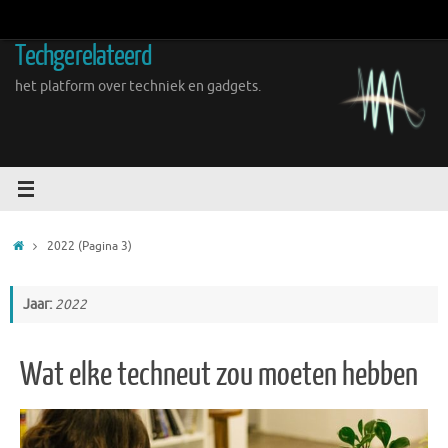
Ga
naar
Techgerelateerd
de
inhoud
het platform over techniek en gadgets.
Home
2022
(Pagina 3)
Jaar:
2022
Wat elke techneut zou moeten hebben