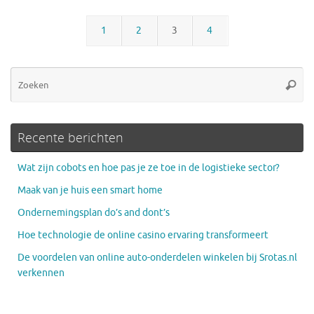
1
2
3
4
Zo
Zoeke
na
Recente berichten
Wat zijn cobots en hoe pas je ze toe in de logistieke sector?
Maak van je huis een smart home
Ondernemingsplan do’s and dont’s
Hoe technologie de online casino ervaring transformeert
De voordelen van online auto-onderdelen winkelen bij Srotas.nl
verkennen