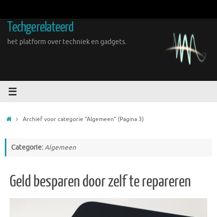
Ga
naar
Techgerelateerd
de
inhoud
het platform over techniek en gadgets.
Home
Archief voor categorie "Algemeen"
(Pagina 3)
Categorie:
Algemeen
Geld besparen door zelf te repareren